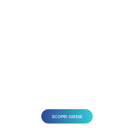
essere sempre pronti a confrontarci
con le novità del mercato. È per
questo che
offriamo sempre il
prodotto migliore e più
all’avanguardia
. Perché siamo certi
che il cliente vada seguito ed
accompagnato nella scelta più
idonea. E noi, che produciamo tappi
sin dal 1974, siamo qui per questo.
SCOPRI GIESSE