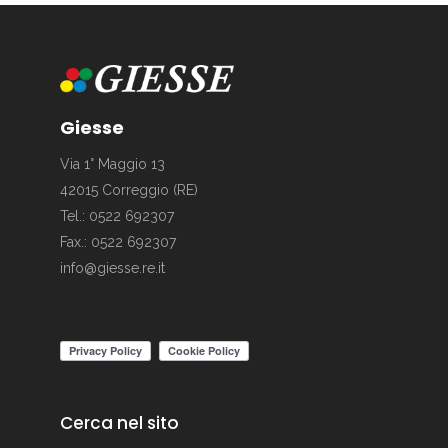
Giesse
Via 1° Maggio 13
42015 Correggio (RE)
Tel.: 0522 692307
Fax.: 0522 692307
info@giesse.re.it
Cerca nel sito