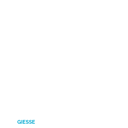
Giesse
GIESSE
, fondata nel 1974, è un’azienda