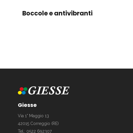
Boccole e antivibranti
Giesse
Via 1° Maggio 13
42015 Correggio (RE)
Tel.: 0522 692307